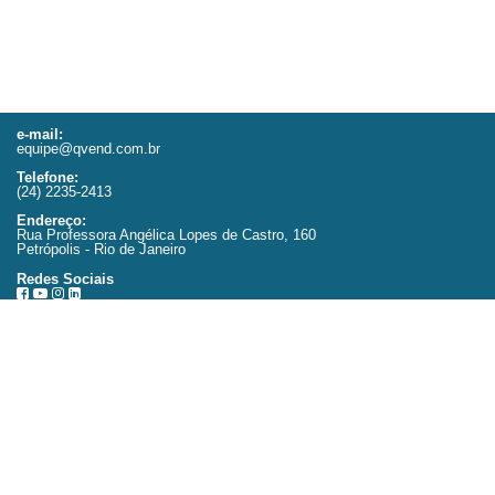
e-mail:
equipe@qvend.com.br
Telefone:
(24) 2235-2413
Endereço:
Rua Professora Angélica Lopes de Castro, 160
Petrópolis - Rio de Janeiro
Redes Sociais
Copyright © 2016-2026